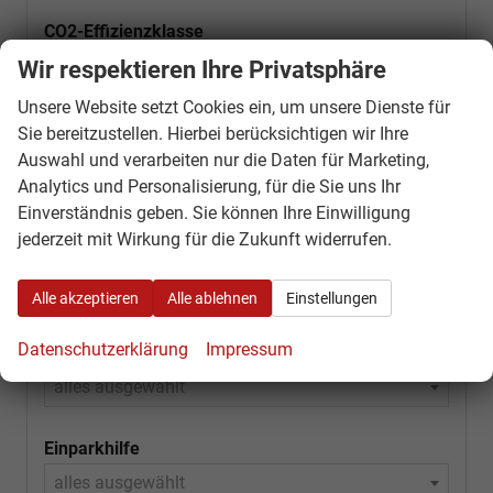
CO2-Effizienzklasse
alles ausgewählt
Wir respektieren Ihre Privatsphäre
Unsere Website setzt Cookies ein, um unsere Dienste für
Preis
Sie bereitzustellen. Hierbei berücksichtigen wir Ihre
Auswahl und verarbeiten nur die Daten für Marketing,
Analytics und Personalisierung, für die Sie uns Ihr
Einverständnis geben. Sie können Ihre Einwilligung
Anzahl der Türen
jederzeit mit Wirkung für die Zukunft widerrufen.
alles ausgewählt
Alle akzeptieren
Alle ablehnen
Einstellungen
Ausstattung
Datenschutzerklärung
Impressum
Klimatisierung
alles ausgewählt
Einparkhilfe
alles ausgewählt